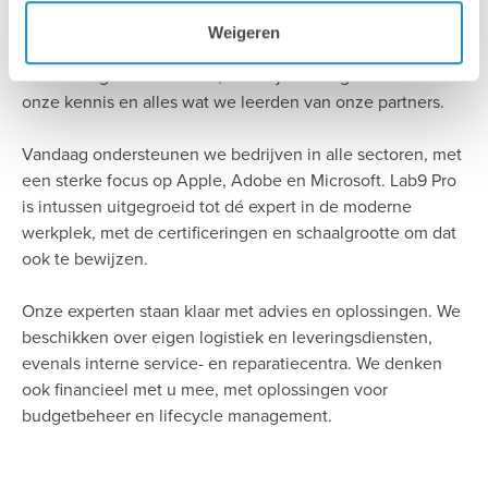
Ruim 30 jaar geleden begonnen we in één specifieke
Weigeren
markt. Gaandeweg breidden we onze expertise uit tot ver
buiten de grafische sector, dankzij het hergebruik van
onze kennis en alles wat we leerden van onze partners.
Vandaag ondersteunen we bedrijven in alle sectoren, met
een sterke focus op Apple, Adobe en Microsoft. Lab9 Pro
is intussen uitgegroeid tot dé expert in de moderne
werkplek, met de certificeringen en schaalgrootte om dat
ook te bewijzen.
Onze experten staan klaar met advies en oplossingen. We
beschikken over eigen logistiek en leveringsdiensten,
evenals interne service- en reparatiecentra. We denken
ook financieel met u mee, met oplossingen voor
budgetbeheer en lifecycle management.