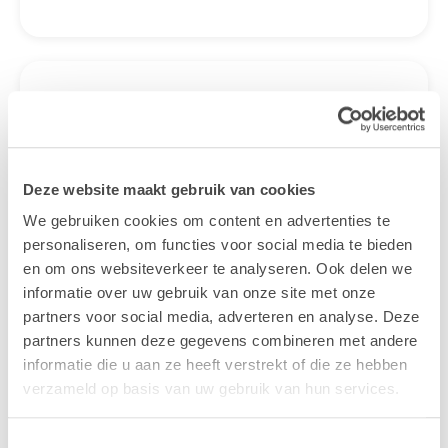
Gratis
webinars &
evenementen
Deze website maakt gebruik van cookies
Wil je meer weten over een onderwerp of
We gebruiken cookies om content en advertenties te
word je graag geïnspireerd? Wil je eens
personaliseren, om functies voor social media te bieden
vrijblijvend kennismaken met onze
en om ons websiteverkeer te analyseren. Ook delen we
specialisten? Schrijf je in voor een van onze
informatie over uw gebruik van onze site met onze
gratis webinars en evenementen of kom ons
partners voor social media, adverteren en analyse. Deze
een bezoekje brengen op een vakbeurs bij
partners kunnen deze gegevens combineren met andere
jou in de buurt.
informatie die u aan ze heeft verstrekt of die ze hebben
verzameld op basis van uw gebruik van hun services.
Bekijk de kalender
Toestemmingsselectie