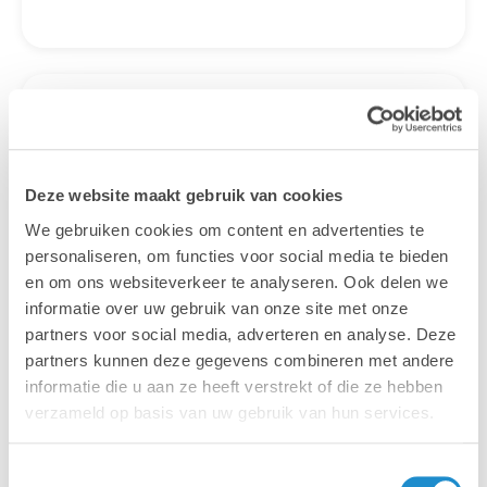
Gratis
webinars &
evenementen
Deze website maakt gebruik van cookies
We gebruiken cookies om content en advertenties te
Wil je meer weten over een onderwerp of
personaliseren, om functies voor social media te bieden
word je graag geïnspireerd? Wil je eens
en om ons websiteverkeer te analyseren. Ook delen we
vrijblijvend kennismaken met onze
informatie over uw gebruik van onze site met onze
specialisten? Schrijf je in voor een van onze
partners voor social media, adverteren en analyse. Deze
gratis webinars en evenementen of kom ons
partners kunnen deze gegevens combineren met andere
een bezoekje brengen op een vakbeurs bij
informatie die u aan ze heeft verstrekt of die ze hebben
jou in de buurt.
verzameld op basis van uw gebruik van hun services.
Bekijk de kalender
Toestemmingsselectie