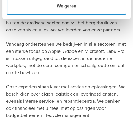
Weigeren
Ruim 30 jaar geleden begonnen we in één specifieke
markt. Gaandeweg breidden we onze expertise uit tot ver
buiten de grafische sector, dankzij het hergebruik van
onze kennis en alles wat we leerden van onze partners.
Vandaag ondersteunen we bedrijven in alle sectoren, met
een sterke focus op Apple, Adobe en Microsoft. Lab9 Pro
is intussen uitgegroeid tot dé expert in de moderne
werkplek, met de certificeringen en schaalgrootte om dat
ook te bewijzen.
Onze experten staan klaar met advies en oplossingen. We
beschikken over eigen logistiek en leveringsdiensten,
evenals interne service- en reparatiecentra. We denken
ook financieel met u mee, met oplossingen voor
budgetbeheer en lifecycle management.