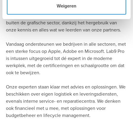
Weigeren
Ruim 30 jaar geleden begonnen we in één specifieke
markt. Gaandeweg breidden we onze expertise uit tot ver
buiten de grafische sector, dankzij het hergebruik van
onze kennis en alles wat we leerden van onze partners.
Vandaag ondersteunen we bedrijven in alle sectoren, met
een sterke focus op Apple, Adobe en Microsoft. Lab9 Pro
is intussen uitgegroeid tot dé expert in de moderne
werkplek, met de certificeringen en schaalgrootte om dat
ook te bewijzen.
Onze experten staan klaar met advies en oplossingen. We
beschikken over eigen logistiek en leveringsdiensten,
evenals interne service- en reparatiecentra. We denken
ook financieel met u mee, met oplossingen voor
budgetbeheer en lifecycle management.