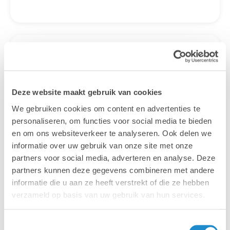
Gratis
webinars &
evenementen
Deze website maakt gebruik van cookies
We gebruiken cookies om content en advertenties te
Wil je meer weten over een onderwerp of
personaliseren, om functies voor social media te bieden
word je graag geïnspireerd? Wil je eens
en om ons websiteverkeer te analyseren. Ook delen we
vrijblijvend kennismaken met onze
informatie over uw gebruik van onze site met onze
specialisten? Schrijf je in voor een van onze
partners voor social media, adverteren en analyse. Deze
gratis webinars en evenementen of kom ons
partners kunnen deze gegevens combineren met andere
een bezoekje brengen op een vakbeurs bij
informatie die u aan ze heeft verstrekt of die ze hebben
jou in de buurt.
verzameld op basis van uw gebruik van hun services.
Bekijk de kalender
Toestemmingsselectie