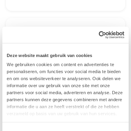
Gratis
webinars &
evenementen
Deze website maakt gebruik van cookies
Wil je meer weten over een onderwerp of
We gebruiken cookies om content en advertenties te
word je graag geïnspireerd? Wil je eens
personaliseren, om functies voor social media te bieden
vrijblijvend kennismaken met onze
en om ons websiteverkeer te analyseren. Ook delen we
specialisten? Schrijf je in voor een van onze
informatie over uw gebruik van onze site met onze
gratis webinars en evenementen of kom ons
partners voor social media, adverteren en analyse. Deze
een bezoekje brengen op een vakbeurs bij
partners kunnen deze gegevens combineren met andere
jou in de buurt.
informatie die u aan ze heeft verstrekt of die ze hebben
verzameld op basis van uw gebruik van hun services.
Bekijk de kalender
Toestemmingsselectie