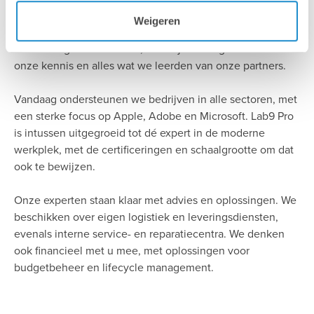
Ruim 30 jaar geleden begonnen we in één specifieke
Weigeren
markt. Gaandeweg breidden we onze expertise uit tot ver
buiten de grafische sector, dankzij het hergebruik van
onze kennis en alles wat we leerden van onze partners.
Vandaag ondersteunen we bedrijven in alle sectoren, met
een sterke focus op Apple, Adobe en Microsoft. Lab9 Pro
is intussen uitgegroeid tot dé expert in de moderne
werkplek, met de certificeringen en schaalgrootte om dat
ook te bewijzen.
Onze experten staan klaar met advies en oplossingen. We
beschikken over eigen logistiek en leveringsdiensten,
evenals interne service- en reparatiecentra. We denken
ook financieel met u mee, met oplossingen voor
budgetbeheer en lifecycle management.