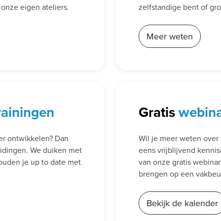
n onze eigen ateliers.
zelfstandige bent of g
Meer weten
rainingen
Gratis
webin
der ontwikkelen? Dan
Wil je meer weten over 
eidingen. We duiken met
eens vrijblijvend kenni
ouden je up to date met
van onze gratis webina
brengen op een vakbeurs
Bekijk de kalender