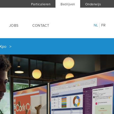
Particulieren
Bedrijven
Onderwijs
NL
FR
JOBS
CONTACT
k Xpo >