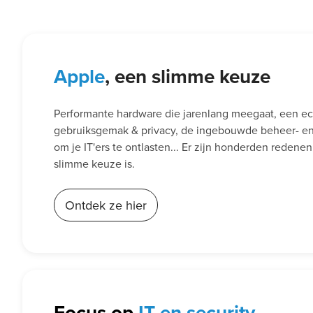
Apple
, een slimme keuze
Performante hardware die jarenlang meegaat, een e
gebruiksgemak & privacy, de ingebouwde beheer- en 
om je IT'ers te ontlasten... Er zijn honderden reden
slimme keuze is.
Ontdek ze hier
Focus op
IT en security