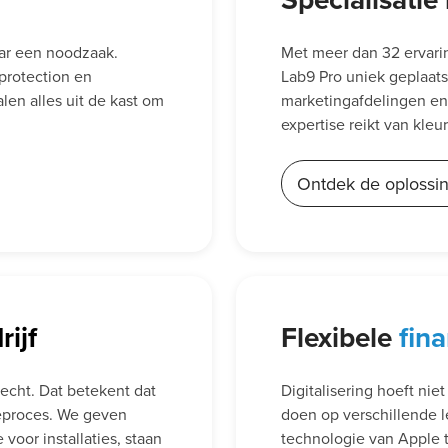
aar een noodzaak.
Met meer dan 32 ervaring
protection en
Lab9 Pro uniek geplaats
len alles uit de kast om
marketingafdelingen en 
expertise reikt van kleu
Ontdek de oplossi
ijf
Flexibele
fin
recht. Dat betekent dat
Digitalisering hoeft nie
tieproces. We geven
doen op verschillende l
 voor installaties, staan
technologie van Apple to