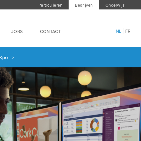
Particulieren
Bedrijven
Onderwijs
NL
FR
JOBS
CONTACT
k Xpo >