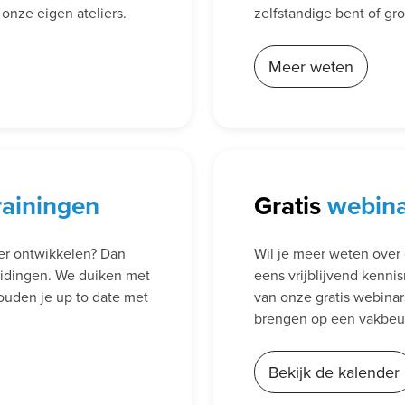
n onze eigen ateliers.
zelfstandige bent of g
Meer weten
rainingen
Gratis
webin
der ontwikkelen? Dan
Wil je meer weten over 
eidingen. We duiken met
eens vrijblijvend kenni
ouden je up to date met
van onze gratis webina
brengen op een vakbeurs
Bekijk de kalender