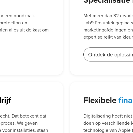
aar een noodzaak.
Met meer dan 32 ervaring
protection en
Lab9 Pro uniek geplaats
len alles uit de kast om
marketingafdelingen en 
expertise reikt van kleu
Ontdek de oplossi
ijf
Flexibele
fin
recht. Dat betekent dat
Digitalisering hoeft nie
tieproces. We geven
doen op verschillende l
 voor installaties, staan
technologie van Apple to