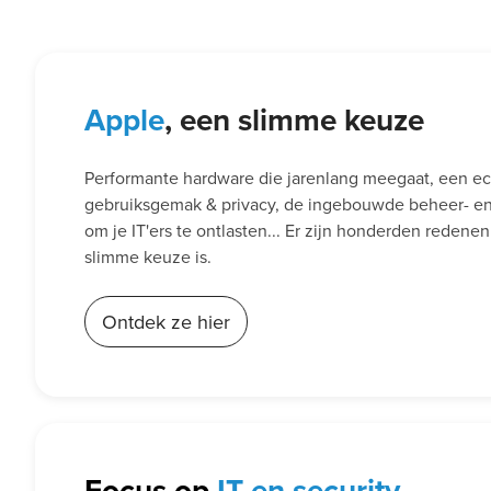
Apple
, een slimme keuze
Performante hardware die jarenlang meegaat, een e
gebruiksgemak & privacy, de ingebouwde beheer- en 
om je IT'ers te ontlasten... Er zijn honderden reden
slimme keuze is.
Ontdek ze hier
Focus op
IT en security