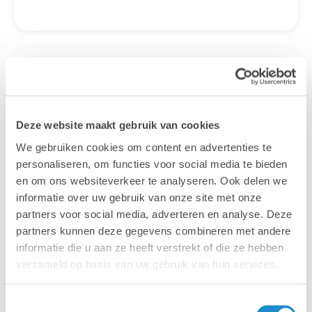
Gratis
webinars &
evenementen
Deze website maakt gebruik van cookies
We gebruiken cookies om content en advertenties te
Wil je meer weten over een onderwerp of
personaliseren, om functies voor social media te bieden
word je graag geïnspireerd? Wil je eens
en om ons websiteverkeer te analyseren. Ook delen we
vrijblijvend kennismaken met onze
informatie over uw gebruik van onze site met onze
specialisten? Schrijf je in voor een van onze
partners voor social media, adverteren en analyse. Deze
gratis webinars en evenementen of kom ons
partners kunnen deze gegevens combineren met andere
een bezoekje brengen op een vakbeurs bij
informatie die u aan ze heeft verstrekt of die ze hebben
jou in de buurt.
verzameld op basis van uw gebruik van hun services.
Bekijk de kalender
Toestemmingsselectie