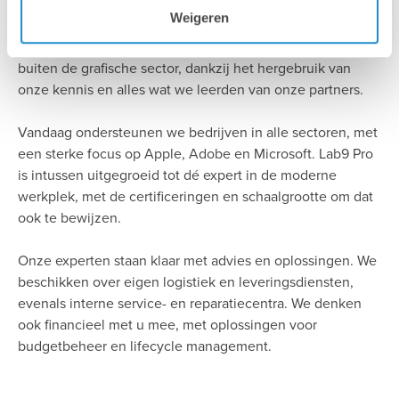
Weigeren
Ruim 30 jaar geleden begonnen we in één specifieke
markt. Gaandeweg breidden we onze expertise uit tot ver
buiten de grafische sector, dankzij het hergebruik van
onze kennis en alles wat we leerden van onze partners.
Vandaag ondersteunen we bedrijven in alle sectoren, met
een sterke focus op Apple, Adobe en Microsoft. Lab9 Pro
is intussen uitgegroeid tot dé expert in de moderne
werkplek, met de certificeringen en schaalgrootte om dat
ook te bewijzen.
Onze experten staan klaar met advies en oplossingen. We
beschikken over eigen logistiek en leveringsdiensten,
evenals interne service- en reparatiecentra. We denken
ook financieel met u mee, met oplossingen voor
budgetbeheer en lifecycle management.