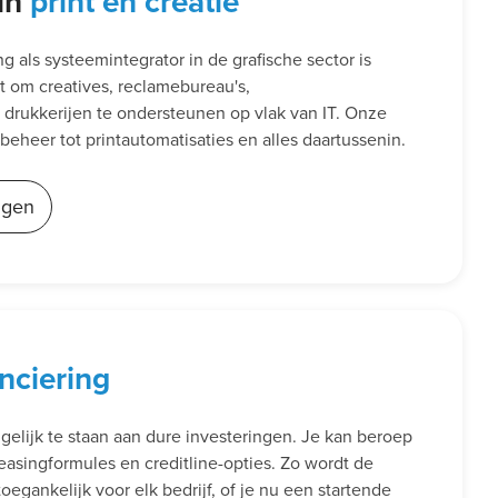
 in
print en creatie
 als systeemintegrator in de grafische sector is
t om creatives, reclamebureau's,
drukkerijen te ondersteunen op vlak van IT. Onze
rbeheer tot printautomatisaties en alles daartussenin.
ngen
anciering
t gelijk te staan aan dure investeringen. Je kan beroep
easingformules en creditline-opties. Zo wordt de
egankelijk voor elk bedrijf, of je nu een startende