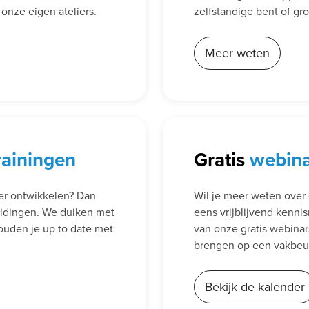
n onze eigen ateliers.
zelfstandige bent of g
Meer weten
rainingen
Gratis
webin
der ontwikkelen? Dan
Wil je meer weten over 
eidingen. We duiken met
eens vrijblijvend kenni
ouden je up to date met
van onze gratis webina
brengen op een vakbeurs
Bekijk de kalender