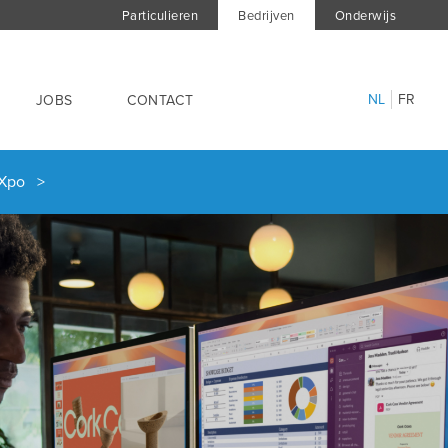
Particulieren
Bedrijven
Onderwijs
NL
FR
JOBS
CONTACT
k Xpo >