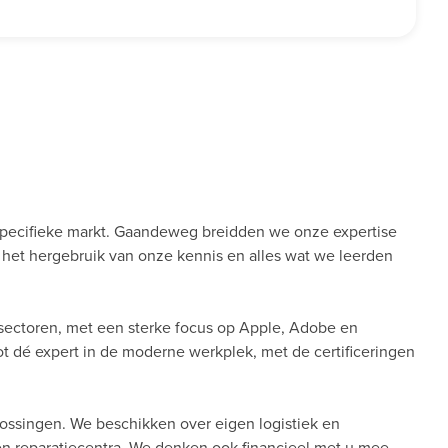
pecifieke markt. Gaandeweg breidden we onze expertise
ij het hergebruik van onze kennis en alles wat we leerden
sectoren, met een sterke focus op Apple, Adobe en
tot dé expert in de moderne werkplek, met de certificeringen
lossingen. We beschikken over eigen logistiek en
 en reparatiecentra. We denken ook financieel met u mee,