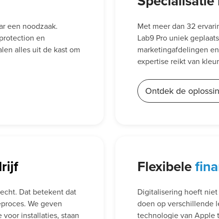
Specialisatie
aar een noodzaak.
Met meer dan 32 ervaring
protection en
Lab9 Pro uniek geplaats
len alles uit de kast om
marketingafdelingen en 
expertise reikt van kleu
Ontdek de oplossi
ijf
Flexibele
fin
recht. Dat betekent dat
Digitalisering hoeft nie
tieproces. We geven
doen op verschillende l
 voor installaties, staan
technologie van Apple to