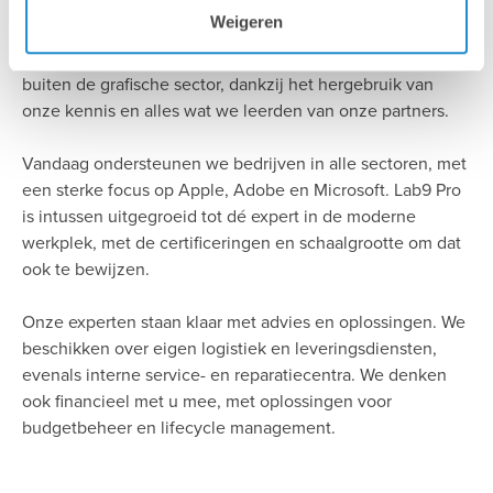
Weigeren
Ruim 30 jaar geleden begonnen we in één specifieke
markt. Gaandeweg breidden we onze expertise uit tot ver
buiten de grafische sector, dankzij het hergebruik van
onze kennis en alles wat we leerden van onze partners.
Vandaag ondersteunen we bedrijven in alle sectoren, met
een sterke focus op Apple, Adobe en Microsoft. Lab9 Pro
is intussen uitgegroeid tot dé expert in de moderne
werkplek, met de certificeringen en schaalgrootte om dat
ook te bewijzen.
Onze experten staan klaar met advies en oplossingen. We
beschikken over eigen logistiek en leveringsdiensten,
evenals interne service- en reparatiecentra. We denken
ook financieel met u mee, met oplossingen voor
budgetbeheer en lifecycle management.