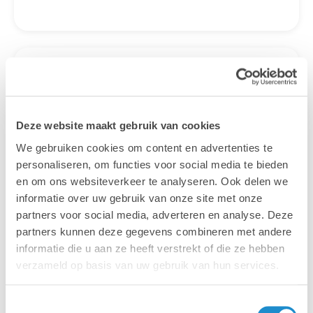
Gratis
webinars &
evenementen
Deze website maakt gebruik van cookies
We gebruiken cookies om content en advertenties te
Wil je meer weten over een onderwerp of
personaliseren, om functies voor social media te bieden
word je graag geïnspireerd? Wil je eens
en om ons websiteverkeer te analyseren. Ook delen we
vrijblijvend kennismaken met onze
informatie over uw gebruik van onze site met onze
specialisten? Schrijf je in voor een van onze
partners voor social media, adverteren en analyse. Deze
gratis webinars en evenementen of kom ons
partners kunnen deze gegevens combineren met andere
een bezoekje brengen op een vakbeurs bij
informatie die u aan ze heeft verstrekt of die ze hebben
jou in de buurt.
verzameld op basis van uw gebruik van hun services.
Bekijk de kalender
Toestemmingsselectie